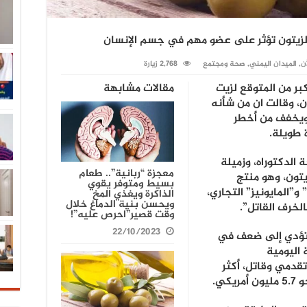
لزيتون تؤثر على عضو مهم في جسم الإنسان
آن
,
الميدان اليمني
,
صحة ومجتمع
2,768 زيارة
ر من المتوقع لزيت
مقالات مشابهة
، وقالت ان من شأنه
ويخفف من أخطر
 طويلة.
الدكتوراه، وزميلة
معجزة “ربانية”.. طعام
يتون، وهو منتج
بسيط ومتوفر يقوي
و”المايونيز” التجاري،
الذاكرة ويغذي المخ
ويحسن بنية الدماغ خلال
لخرف القاتل”.
وقت قصير”احرص عليه”!
22/10/2023
 تؤدي إلى ضعف في
 اليومية
قدمي وقاتل، أكثر
كي.