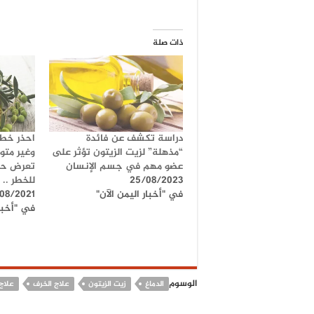
ذات صلة
دراسة تكشف عن فائدة
احذر خطير
“مذهلة” لزيت الزيتون تؤثر على
وغير متو
عضو مهم في جسم الإنسان
تعرض حي
25/08/2023
للخطر .. 
في "أخبار اليمن الآن"
/08/2021
في "أخبار
الوسوم
الدماغ
زيت الزيتون
علاج الخرف
علاج