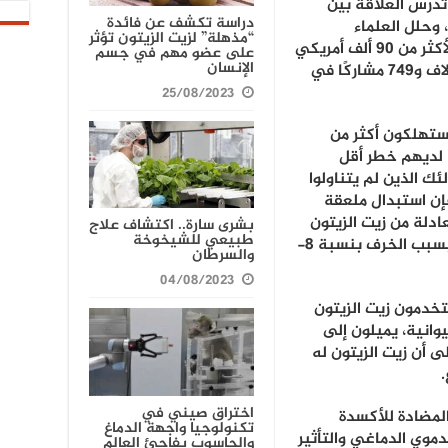
تدرس العلاقة بين
دراسة تكشف عن فائدة
 وحلل العلماء
“مذهلة” لزيت الزيتون تؤثر
الاستبيانات الغذائية وسجلات الوفيات لأكثر من 90 ألف أمريكي
على عضو مهم في جسم
الإنسان
على مدى ثلاثة عقود ، توفي خلالها 4 آلاف و749 مشاركًا في
25/08/2023
يستهلكون أكثر من
ا لديهم خطر أقل
بأولئك الذين لم يتناولوا
فإن استبدال ملعقة
ادلة من زيت الزيتون
بشرى سارة.. اكتشاف علاج
طبيعي للشيخوخة
يوميًا كان مرتبطًا بانخفاض خطر الوفاة بسبب الخرف بنسبة 8-
والسرطان
04/08/2023
تخدمون زيت الزيتون
يوانية، يميلون إلى
 أن زيت الزيتون له
اختراق صيني في
لمضادة للأكسدة
تكنولوجيا واجهة الدماغ
دموي الدماغي والتأثير
والحاسوب يفاجئ العالم