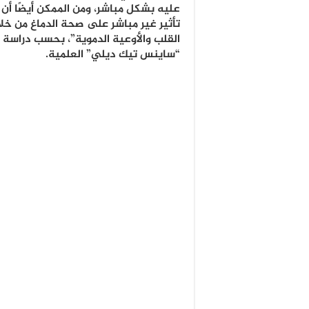
عليه بشكل مباشر، ومن الممكن أيضًا أن 
تأثير غير مباشر على صحة الدماغ من خل
القلب والأوعية الدموية”، بحسب دراسة
“ساينس تيك ديلي” العلمية.