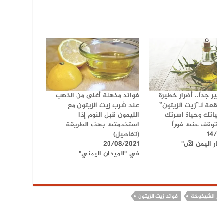
 جداً.. أضرار خطيرة
فوائد مذهلة أغلى من الذهب
قعة لـ”زيت الزيتون”
عند شرب زيت الزيتون مع
اتك وحياة اسرتك
الليمون قبل النوم إذا
توقف عنها فوراً
استخدمتها بهذه الطريقة
14
(تفاصيل)
 اليمن الآن"
20/08/2021
في "الميدان اليمني"
 الشيخوخة
فوائد زيت الزيتون