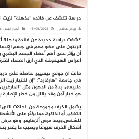
دراسة تكشف عن فائده “مذهلة” لزيت ا
رياض هاشم
15/09/2023
أخبار اليمن ال
كشفت دراسة جديدة عن فائدة مذهلة أكب
الزيتون على عضو مهم في جسم الإنسان
أن يؤثر على أهم أعضاء الجسم البشري 
أعراض الشيخوخة الذي أرّق العلماء لفترة
قالت آن جولي تيسيير، حاصلة على درجة 
في جامعة “هارفارد”: “إن اختيار زيت الز
طبيعي، بدلاً من الدهون مثل “المارغرين” 
هو خيار آمن وقد يقلل من خطر الإصابة با
يشمل الخرف مجموعة من الحالات التي
التفكير أو الذاكرة، مما يؤثر على الأنشطة
للشخص.ويعد مرض ألزهايمر، وهو مرض ت
أشكال الخرف شيوعًا ويصيب ما يقدر بنحو 5.7 مليون أمري