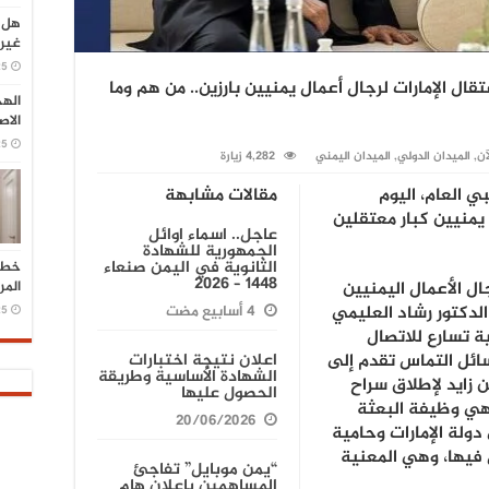
هل 
غير 
25
ل الإمارات لرجال أعمال يمنيين بارزين.. من هم وما
الهج
الا
25
آن
,
الميدان الدولي
,
الميدان اليمني
4,282 زيارة
 العام، اليوم
مقالات مشابهة
 رجال أعمال يمنيين كبار معتقلين
عاجل.. اسماء اوائل
الجمهورية للشهادة
الثانوية في اليمن صنعاء
خطو
1448 – 2026
المر
ل الأعمال اليمنيين
الدكتور رشاد العليمي
25
ة تسارع للاتصال
ائل التماس تقدم إلى
اعلان نتيجة اختبارات
الشهادة الأساسية وطريقة
ن زايد لإطلاق سراح
الحصول عليها
اهي وظيفة البعثة
20/06/2026
دولة الإمارات وحامية
 فيها، وهي المعنية
“يمن موبايل” تفاجئ
المساهمين بإعلان هام