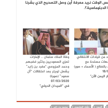
فس الوقت نريد معرفة أين وصل التصحيح الذي بشرنا
الدبلوماسية؟.
 من قيادات الانتقالي
وفاة الملك سلمان .. الإمارات
هات مسلحة مع
تعزي السعوديين وتثير غضبهم
بالضالع ( الأسماء + صور)
وحمد المزروعي “مغرد بن زايد”
18/
يشعل تويتر بعد اعتقالات “آل
 اليمن الآن"
سعود” (صورة)
07/03/2020
في "الميدان الدولي"
اليمن
رشاد العليمي
محمد بن زايد