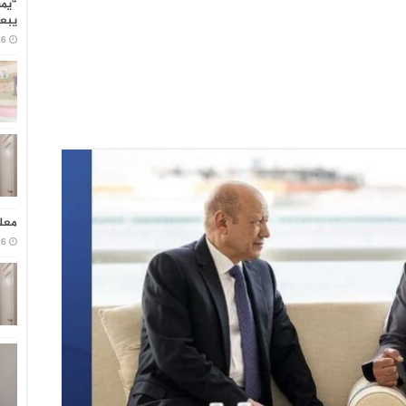
“يمن
يبعث
26
معلو
26