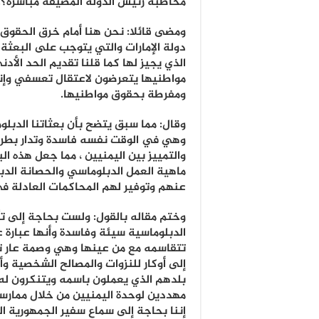
مخاطبة رئيس الدولة المضيفة مباشرة؟.
ومضى قائلا: نحن هنا أمام خرق الحقوق ا
دولة الإمارات والتي يتوجب على البعثة 
الذي يجيز لها كما قلنا تقديم الحد الأد
مواطنيها يتعرضون لاعتقال تعسفي وإنكا
ومفرطة بحقوق مواطنيها.
وقال: مما سبق يتضح بأن بعثاتنا الدب
وهي في الوقت نفسه فاسدة وتدار بطري
والتمييز بين اليمنيين ، مما جعل هذه ا
ماهية العمل الدبلوماسي والحصانة الدب
عنهم وتوفير لهم المحاكمات العادلة في
وختم مقاله بالقول: ولست بحاجة إلى تأكي
الدبلوماسية سيئة وفاسدة وأنها عبارة
تتقاسمه مع من عينها وهي وصمة عار تس
إلى أوكار للنزوات والمصالح الشخصية و
بلدهم الذي يعملون باسمه ويتنكرون له
مهددين لوحدة اليمنيين من خلال ممارساته
إننا بحاجة إلى سماع سفير الجمهورية ا