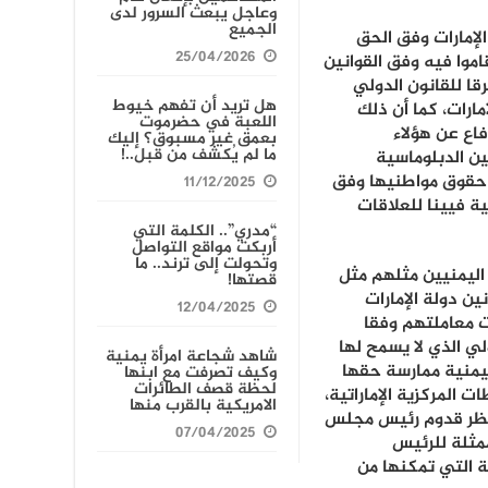
وعاجل يبعث السرور لدى
الجميع
الإمارات وفق الحق
25/04/2026
موا فيه وفق القوانين
قا للقانون الدولي
هل تريد أن تفهم خيوط
ارات، كما أن ذلك
اللعبة في حضرموت
فاع عن هؤلاء
بعمق غير مسبوق؟ إليك
ما لم يُكشف من قبل..!
ن الدبلوماسية
 حقوق مواطنيها وفق
11/12/2025
قية فيينا للعلاقات
“مدري”.. الكلمة التي
أربكت مواقع التواصل
وتحولت إلى ترند.. ما
 اليمنيين مثلهم مثل
قصتها!
ن دولة الإمارات
12/04/2025
ت معاملتهم وفقا
لي الذي لا يسمح لها
شاهد شجاعة امرأة يمنية
ليمنية ممارسة حقها
وكيف تصرفت مع ابنها
لحظة قصف الطائرات
 المركزية الإماراتية،
الامريكية بالقرب منها
تنتظر قدوم رئيس مجلس
07/04/2025
ممثلة للرئيس
ة التي تمكنها من