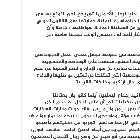
لدنيا لرجال الأعمال التي يحق لهم التمتع بها في
الدبلوماسية اليمنية حمايتها وفق القانون الدولي
نى من المعاملة العادلة لمواطنيها ، خاصة وأن
ر للعدالة ، وبنفس الوقت نجدها صامتة ، بل
لوماسية في عمومها تجهل معنى العمل الدبلوماسي
قة الفهلوة معتمدة على الوساطة والمحسوبية
لبعثات تعاني من سوء الإدارة والعجز المفرط عن فهم
لوماسية التي تمكنها من تمثيل مواطنيها والدفاع
 حال ارتكبوا مخالفات قانونية.
د إجماع اليمنيين أينما كانوا بأن بعثاتنا
 عن طفيليات تعيش على الدخل القنصلي الذي
يئ لليمن واليمنيين ، فقد حولت مقارات السفارات
أغلب هؤلاء مواقعهم السجون ، نتيجة لما يمارسونه ضد
 في كل ممارساتهم ، تجردوا من وطنيتهم وأصبحوا
م التميزية بين أبناء الوطن الواحد ، خلاصة القول ،
ليمنية في أبو ظبي عن وضع رجال الأعمال المعتقلين