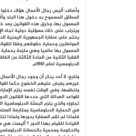
وأضاف: أليس رجال الأعمال هؤلاء دخلوا 
المطلق المسموح به دخول هذا البلد وأقا
المعمول بها، وخرق هذه القوانين يعد خر
ويترتب على ذلك مسؤلية دولية تجاه الإم
يحتم على سفارة الجمهورية اليمنية الد
المواطنين وحماية حقوقهم وفقا للقواني
المعمول بها عالميا وهي ملزمة بحماية
الفقرة الثانية من المادة الثالثة من اتفا
الدبلومسية لعام ١٩٦١م.
وتابع: لا أحد ينكر أن وجود رجال الأعمال
غيرهم يفرض عليهم الخضوع حكما لقواني
ولنظمها، وفي الوقت نفسه يلزم الإمارا
لقواعد العدالة التي حددها القانون الدو
تجاوزه والذي يلزم البعثة الدبلوماسية ا
في الحماية الدبلوماسية ومتابعة السلطات
فلماذا لم تقم السفارة بدورها ولماذا 
القيادة للقيام بهذا الدور ؟ أليست هي 
والحكومة ومحمية بالحصانة الدبلوماسي