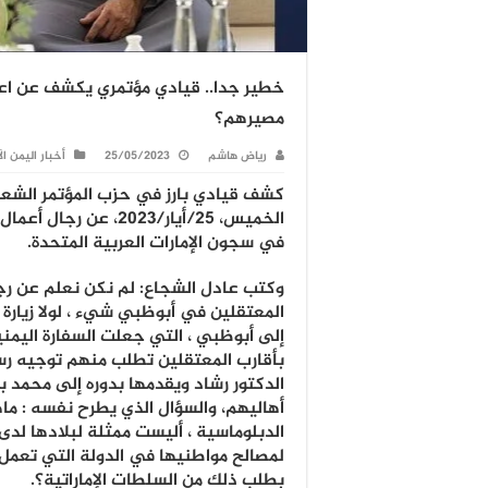
خطير جدا.. قيادي مؤتمري يكشف عن اعتقا
مصيرهم؟
رياض هاشم
25/05/2023
أخبار اليمن ال
كشف قيادي بارز في حزب المؤتمر الشعبي
الخميس، 25/أيار/2023، عن
في سجون الإمارات العربية المتحدة.
وكتب عادل الشجاع: لم نكن نعلم عن رجا
المعتقلين في أبوظبي شيء ، لولا زيارة 
إلى أبوظبي ، التي جعلت السفارة اليمني
بأقارب المعتقلين تطلب منهم توجيه رس
الدكتور رشاد ويقدمها بدوره إلى محمد ب
أهاليهم، والسؤال الذي يطرح نفسه : م
الدبلوماسية ، أليست ممثلة لبلادها لدى 
لمصالح مواطنيها في الدولة التي تعمل
بطلب ذلك من السلطات الإماراتية؟.