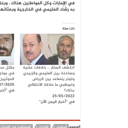
في الإمارات وكل المواطنين هناك ، وبن
به رشاد العليمي في الخارجية وبعثاتها 
ذات صلة
انكشف الستار .. خلافات علنية
مقتل عدد
وساخنة بين العليمي والزبيدي
في مواج
وتوتر يتصاعد بين الرياض
الحوثيين 
وابوظبي ما علاقة الانتقالي
07/2020
بذلك؟
في "أخبار
25/05/2022
في "أخبار اليمن الآن"
الوسوم
أبوظبي
الإمارات
المعتقلين في الامارات