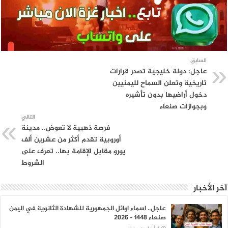
السابق
عاجل: دولة خليجية تصدر قرارات
تاريخية وتعلن السماح لليمنيين
دخول أراضيها بدون تأشيره
وبجوازات صنعاء
التالي
فرصة ذهبية لا تعوض.. مدينة
أوروبية تقدم أكثر من عشرين ألف
يورو مقابل الإقامة بها.. تعرف على
الشروط
آخر الأخبار
عاجل.. اسماء اوائل الجمهورية للشهادة الثانوية في اليمن
صنعاء 1448 – 2026