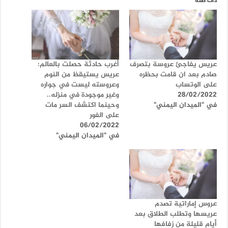
ذات صلة
عريس يفاجئ عروسة بتصرف
أغرب حادثة حصلت بالعالم:
صادم بعد ان قامت بحظره
عريس يستيقظ من النوم
على الوتساب
وعروسته ليست في جواره
28/02/2022
وغير موجودة في منزله..
في "الميدان اليمني"
وحينما اكتشف السر مات
على الفور
06/02/2022
في "الميدان اليمني"
عروس إماراتية تصدم
عريسها وتطلب الطلاق بعد
أيام قليلة من زفافها