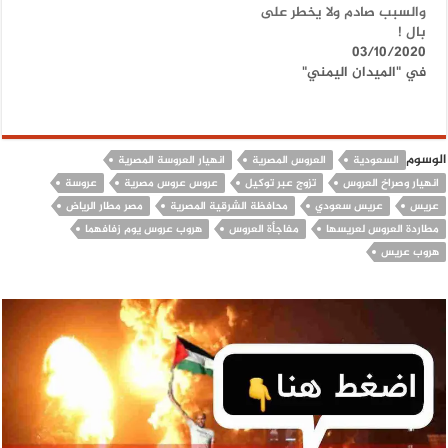
والسبب صادم ولا يخطر على
بال !
03/10/2020
في "الميدان اليمني"
الوسوم
السعودية
العروس المصرية
انهيار العروسة المصرية
انهيار وصراخ العروس
تزوج عبر توكيل
عروس عروس مصرية
عروسة
عريس
عريس سعودي
محافظة الشرقية المصرية
مصر مطار الرياض
مطاردة العروس لعريسها
مفاجأة العروس
هروب عروس يوم زفافهما
هروب عريس