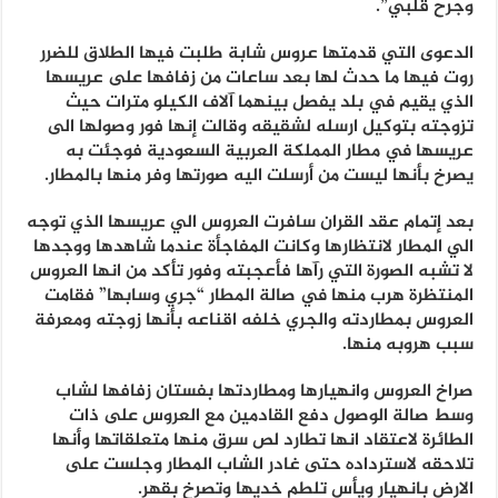
وجرح قلبي”.
الدعوى التي قدمتها عروس شابة طلبت فيها الطلاق للضرر
روت فيها ما حدث لها بعد ساعات من زفافها على عريسها
الذي يقيم في بلد يفصل بينهما آلاف الكيلو مترات حيث
تزوجته بتوكيل ارسله لشقيقه وقالت إنها فور وصولها الى
عريسها في مطار المملكة العربية السعودية فوجئت به
يصرخ بأنها ليست من أرسلت اليه صورتها وفر منها بالمطار.
بعد إتمام عقد القران سافرت العروس الي عريسها الذي توجه
الي المطار لانتظارها وكانت المفاجأة عندما شاهدها ووجدها
لا تشبه الصورة التي رآها فأعجبته وفور تأكد من انها العروس
المنتظرة هرب منها في صالة المطار “جري وسابها” فقامت
العروس بمطاردته والجري خلفه اقناعه بأنها زوجته ومعرفة
سبب هروبه منها.
صراخ العروس وانهيارها ومطاردتها بفستان زفافها لشاب
وسط صالة الوصول دفع القادمين مع العروس على ذات
الطائرة لاعتقاد انها تطارد لص سرق منها متعلقاتها وأنها
تلاحقه لاسترداده حتى غادر الشاب المطار وجلست على
الارض بانهيار ويأس تلطم خديها وتصرخ بقهر.