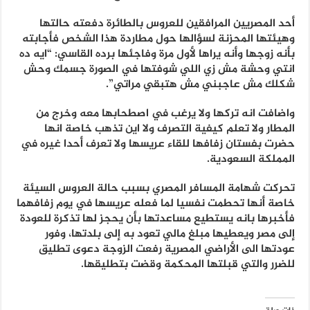
أحد المصريين المرافقين للعروس بالطائرة دفعته حالتها
وهيئتها المحزنة لسؤالها حول مطاردة هذا الشخص فأجابته
بأنه زوجها وأنه يراها لأول مرة وفاجئها برده القاسي: “ايه ده
انتي وحشة مش زي اللي شوفتها في الصورة جسمك وحش
شكلك مش عاجبني مش هتبقي مراتي”.
واضافت انه تركها ولا يرغب في اصطحابها معه وخرج من
المطار ولا تعلم كيفية التصرف ولا اين تذهب خاصة انها
حضرت بفستان زفافها للقاء عريسها ولا تعرف أحدا غيره في
المملكة السعودية.
تحركت شهامة المسافر المصري بسبب حالة العروس السيئة
خاصة أنها تحطمت نفسيا لما فعله عريسها في يوم زفافهما
فأخبرها بانه يستطيع مساعدتها بأن يحجز لها تذكرة للعودة
إلى مصر ويعطيها مبلغ مالي تعود به إلى بلدتها، وفور
عودتها الى الأراضي المصرية رفعت الزوجة دعوى تطليق
للضرر والتي قبلتها المحكمة وقضت بتطليقها.