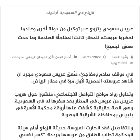
الزواج في السعودية. أرشيف
عريس سعودي يتزوج عبر توكيل من دولة أخرى وعندما
احضروا عروسته للمطار كانت المفاجأة الصادمة وما حدث
صعق الجميع!
رشيد العابد
28/12/2022
أخبار اليمن الآن
,
الميدان اليمني
,
منوعات
11,865 زيارة
في موقف صادم ومفاجئ، صُعق عريس سعودي مجرد ان
شاهد عروسته المصرية لأول مرة في مطار الرياض.
وتداول رواد مواقع التواصل الاجتماعي، منشورا حول هروب
عريس من عروس في المطار بعد سفرها له في السعودية،
وهي قصة حقيقية كشفت عنها أروقة محكمة الأسرة في
بلبيس بمحافظة الشرقية المصرية.
وللتفاصيل فقد انهارت العروسة حديثة الزواج أمام هيئة
المحكمة تطلب الطلاق من عريسها مرددة: “كسر نفسي