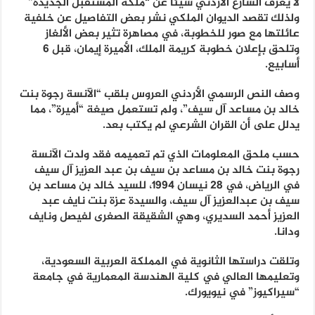
لا يعرف الشارع الأردني شيئا عن “ملكة المستقبل الجديدة”
ولذلك تقصد الديوان الملكي نشر بعض التفاصيل عن خلفية
عائلتها مع صور للخطوبة، في مصاهرة تثير بعض الألغاز
وتلحق بإعلان خطوبة كريمة الملك، الأميرة إيمان، قبل 6
أسابيع.
وصف النص الرسمي الأردني العروس بلقب “الآنسة رجوة بنت
خالد بن مساعد آل سيف”، ولم تستعمل صيغة “أميرة”، مما
يدلل على أن القران الشرعي لم يكتب بعد.
حسب ملحق المعلومات الذي تم تعميمه فقد ولدت الآنسة
رجوة بنت خالد بن مساعد بن سيف بن عبد العزيز آل سيف
في الرياض، في 28 نيسان 1994، للسيد خالد بن مساعد بن
سيف بن عبدالعزيز آل سيف، والسيدة عزة بنت نايف عبد
العزيز أحمد السديري، وهي الشقيقة الصغرى لفيصل ونايف
ودانا.
وتلقت دراستها الثانوية في المملكة العربية السعودية،
وتعليمها العالي في كلية الهندسة المعمارية في جامعة
“سيراكيوز” في نيويورك.