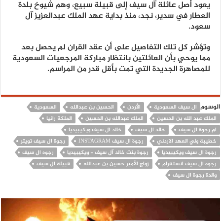
يعود أصل عائلة آل سيف إلى قبيلة سبيع، وهم شيوخ بلدة
العطار في سدير، نجد، منذ بداية عهد الملك عبدالعزيز آل
سعود.
وتؤشر كل تلك التفاصيل على أن عقد القران لم يحصل بعد
مما يوحي بأن العائلتين بانتظار مباركة المرجعيات السعودية
للمصاهرة الجديدة التي تمت بأقل قدر من المراسم.
الوسوم
ال سيف السعودية
الأردن
الحسين بن عبدالله
السعودية
الملك عبد الله بن الحسين
الملك عبدالله بن الحسين
الملكة رانيا
ام رجوة ال سيف
خالد ال سيف
خالد ال سيف ويكيبيديا
خطيبة ولي العهد الاردني
رجوة ال سيف INSTAGRAM
رجوة ال سيف تويتر
رجوة ال سيف ويكيبيديا
رجوة بنت خالد آل سيف - ويكيبيديا
رجوه ال سيف
رجوه ال سيف انستقرام
زواج الأمير حسين بن عبدالله
قبيلة ال سيف
والدة رجوة ال سيف