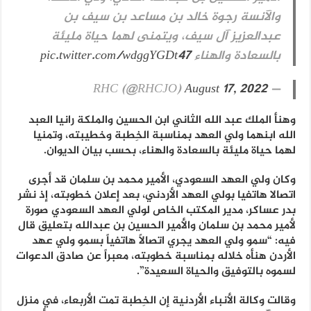
والآنسة رجوة خالد بن مساعد بن سيف بن
عبدالعزيز آل سيف، ويتمنى لهما حياة مليئة
بالسعادة والهناء
pic.twitter.com/wdggYGDt47
August 17, 2022
— RHC (@RHCJO)
وهنأ الملك عبد الله الثاني ابن الحسين والملكة رانيا العبد
الله ابنهما ولي العهد بمناسبة الخِطبة وخطيبته، وتمنيا
لهما حياة مليئة بالسعادة والهناء، بحسب بيان الديوان.
وكان ولي العهد السعودي، الأمير محمد بن سلمان قد أجرى
اتصالا هاتفيا بولي العهد الأردني، بعد إعلان خطوبته، إذ نشر
بدر عساكر، مدير المكتب الخاص لولي العهد السعودي صورة
لأمير محمد بن سلمان والأمير الحسين بن عبدالله بتعليق قال
فيه: “سمو ولي العهد يجري اتصالاً هاتفياً بسمو ولي عهد
الأردن هنأه خلاله بمناسبة خطوبته، معبراً عن صادق الدعوات
لسموه بالتوفيق والحياة السعيدة”.
وقالت وكالة الأنباء الأردنية إن الخِطبة تمت الأربعاء، في منزل