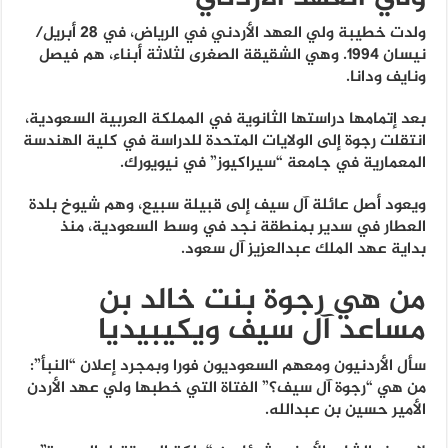
ولدت خطيبة ولي العهد الأردني في الرياض، في 28 أبريل/
نيسان 1994. وهي الشقيقة الصغرى لثلاثة أبناء، هم فيصل
ونايف ودانا.
بعد إتمامها دراستها الثانوية في المملكة العربية السعودية،
انتقلت رجوة إلى الولايات المتحدة للدراسة في كلية الهندسة
المعمارية في جامعة “سيراكيوز” في نيويورك.
ويعود أصل عائلة آل سيف إلى قبيلة سبيع، وهم شيوخ بلدة
العطار في سدير بمنطقة نجد في وسط السعودية، منذ
بداية عهد الملك عبدالعزيز آل سعود.
من هي رجوة بنت خالد بن
مساعد آل سيف ويكيبيديا
سأل الأردنيون ومعهم السعوديون فورا وبمجرد إعلان “النبأ”:
من هي “رجوة آل سيف؟” الفتاة التي خطبها ولي عهد الأردن
الأمير حسين بن عبدالله.