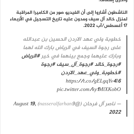
وأخرى إسعاف.
الناشطون أشاروا إلى أن الفيديو صور من الكاميرا المراقبة
لمنزل خالد آل سيف ومدون عليه تاريخ التسجيل في الأربعاء
17 أغسطس/آب 2022.
خطوبة ولي عهد الاردن الحسين بن عبدالله
على رجوة السيف في الرياض بارك الله لهما
وبارك عليهما وجمع بينهما في خير
#الرياض
#رجوة_خالد
#رجوة_آل_سيف
#رجوة
#خطوبة_ولي_عهد_الاردن
https://t.co/gELgqYv4I6
pic.twitter.com/ky1MlXKobO
— ناصر آل فرحان (@nasseralfarhan9)
August 19,
2022