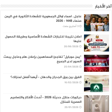
آخر الأخبار
عاجل.. اسماء اوائل الجمهورية للشهادة الثانوية في اليمن
صنعاء 1448 – 2026
اعلان نتيجة اختبارات الشهادة الأساسية وطريقة الحصول
عليها
20/06/2026
“يمن موبايل” تفاجئ المساهمين بإعلان هام وعاجل يبعث
السرور لدى الجميع
25/04/2026
الفرق بين ورق الجدران والدهان – أيهما أفضل لمنزلك؟
16/02/2026
ديكورات منازل حديثة 2026 – أحدث الأفكار والتصاميم
العصرية للمنازل
20/01/2026