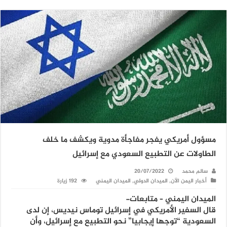
مسؤول أمريكي يفجر مفاجأة مدوية ويكشف ما خلف
الطاولات عن التطبيع السعودي مع إسرائيل
سالم محمد
20/07/2022
أخبار اليمن الآن
,
الميدان الدولي
,
الميدان اليمني
192 زيارة
الميدان اليمني – متابعات-
قال السفير الأمريكي في إسرائيل توماس نيديس، إن لدى
السعودية “توجها إيجابيا” نحو التطبيع مع إسرائيل، وأن