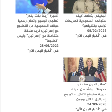
البخيتي يكشف كيف
الأميرة “ريما بنت بندر”
ستواجه السعودية تصريحات
تفاجئ الجميع وتعلن رسميا
ترامب ونتنياهو؟
موقف السعودية من التطبيع
09/02/2025
مع إسرائيل: نريد علاقة
في "أخبار اليمن الآن"
متكاملة مع “إسرائيل” وليس
“تطبيعا”
28/06/2023
في "أخبار اليمن الآن"
“سائر الدول ستحذو
حذوها”.. واشنطن: دولة
عربية ستوقع اتفاق سلام مع
إسرائيل خلال يومين
24/09/2020
في "أخبار اليمن الآن"