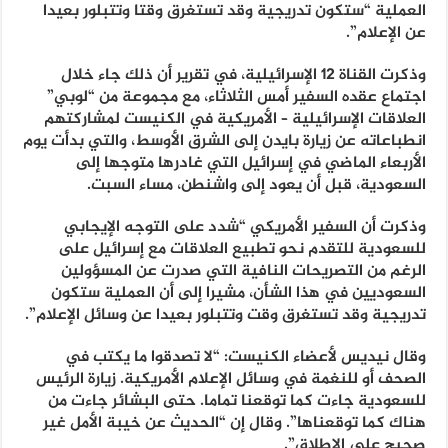
العملية “ستكون تدريجية وقد تستغرق وقتا وتتبلور بعيدا
عن الإعلام”.
وذكرت القناة 12 الإسرائيلية، في تقرير أن ذلك جاء خلال
اجتماع عقده السفير أمس الثلاثاء، مع مجموعة من “لوبي”
العلاقات الإسرائيلية – الأمريكية في الكنيست لمشاركتهم
انطباعاته عن زيارة بايدن إلى الشرق الأوسط، والتي بدأت يوم
الأربعاء الماضي في إسرائيل التي غادرها متوجها إلى
السعودية، قبل أن يعود إلى واشنطن، مساء السبت.
وذكرت أن السفير الأمريكي “شدد على التوجه الإيجابي
للسعودية للتقدم نحو تطبيع العلاقات مع إسرائيل على
الرغم من التصريحات النافية التي صدرت عن المسؤولين
السعوديين في هذا الشأن، مشيرا إلى أن العملية ستكون
تدريجية وقد تستغرق وقت وتتبلور بعيدا عن وسائل الإعلام”.
وقال نيديس لأعضاء الكنيست: “لا تصدقوا ما يكتب في
الصحف أو للنغمة في وسائل الإعلام الأمريكية. زيارة الرئيس
للسعودية جاءت كما توقعنا تماما. حتى البشائر جاءت من
هناك كما توقعناها”. وقال إن “الحديث عن خيبة الأمل غير
صحيح على الإطلاق”.