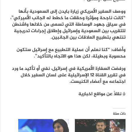
ووصف السفير الأمريكي زيارة بايدن إلى السعودية بأنها
“كانت ناجحة ومؤثرة وحققت ما خطط له الجانب الأميركي”،
في سياق جهود الوساطة التي تسعى من خلالها واشنطن
للتقريب بين السعودية وإسرائيل وإطلاق إجراءات تدريجية
تنتهي بتطبيع العلاقات بين الجانبين.
وأضاف: “كنا نعلم أن عملية التطبيع مع إسرائيل ستكون
محسوبة وبطيئة، لكن هذا هو الاتجاه بالتأكيد”.
ورفضت السفارة الأمريكية في إسرائيل، نفي أو تأكيد ما ورد
في تقرير القناة 12 الإسرائيلية على لسان السفير خلال
اجتماعه مع أعضاء الكنيست.
* نقلاً عن مواقع اخبارية
ذات صلة