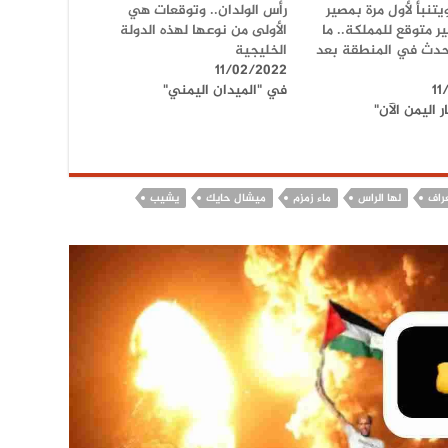
تنبأ لأول مرة بمصير
رأس الولدان.. وتوقعات هي
ر متوقع للمملكة.. ما
الأولى من نوعها لهذه الدولة
حدث في المنطقة بعد
الخليجية
11/02/2022
11
في "الميدان اليمني"
 اليمن الآن"
عراف
لها الراس
ماء زمزم
ميشال حايك
يشيب