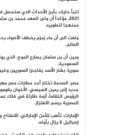
تنبأ حايك، بأبرز الأحداث الذي ستحصل 
2021، مؤكداً أن ولى العهد محمد بن سلم
ممنهجا لتطويره.
ولفت الى أن ماء زمزم يخطف الأضواء ب
العالم.
وبين أن بن سلمان يصارع الموج، الذي يوا
السعودية.
سوريا: بشار الأسد يفاجئ السوريين وغير
مصر: الصدمة تختار أحد مطارات مصر مهبط
جديد إلى يمين السيسي، الأخوان يقومو
الرؤوس انتقاماً، أزمة طارئة في فلك عم
المصرية برسم الاهتزاز.
الإمارات: تأهب للأمن الإماراتي، الانفتاح
إسرائيل لا يزال بأوله.