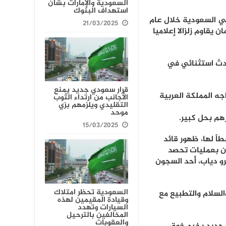
السعودية والإمارات بشأن
استهداف البنوك
في السعودية خلال عام
21/03/2025
ان يقاوم زلزالا إعلاميا
حدث استثنائي في
قرار سعودي جديد يمنع
جه المملكة العربية
الأجانب من ارتداء الثوب
التقليدي ويلزمهم بزي
موحد
هم بحل كبير.
15/03/2025
اً لها، ظهور قائد
ن بعمليات تحصد
رو دياب، أحد السجون
السعودية تحظر امتلاك
 والسلام والتطبيع مع
وقيادة المقيمين لهذه
السيارات وتهدد
المخالفين بالترحيل
والعقوبات