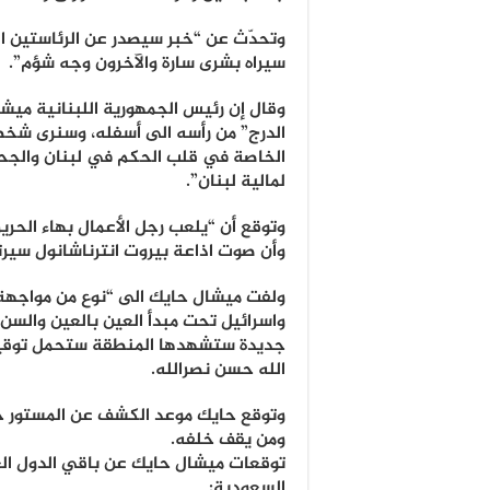
وتحدّث عن “خبر سيصدر عن الرئاستين ال
سيراه بشرى سارة والآخرون وجه شؤم”.
وقال إن رئيس الجمهورية اللبنانية م
الدرج” من رأسه الى أسفله، وسنرى شخ
الخاصة في قلب الحكم في لبنان والجح
لمالية لبنان”.
وتوقع أن “يلعب رجل الأعمال بهاء الحرير
وأن صوت اذاعة بيروت انترناشانول سيرتف
ولفت ميشال حايك الى “نوع من مواجهة 
واسرائيل تحت مبدأ العين بالعين والسن
جديدة ستشهدها المنطقة ستحمل توقيع 
الله حسن نصرالله.
وتوقع حايك موعد الكشف عن المستور حو
ومن يقف خلفه.
توقعات ميشال حايك عن باقي الدول الع
السعودية: