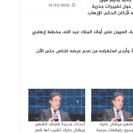
 جديد يخيم فوق
14/03/2025
 حول تغييرات جذرية
أركان الحكم. الإرهاب
ية، العيون على أولاد الملك عبد الله، مخطط إرهابي
ً، وأبدى استغرابه من عدم عرضه للناس حتى الآن.
لشهير ميشال حايك
أحداث جديدة للعراف الشهير
ميع بتوقعات مرعبة
ميشال حايك تشيب لها شعر