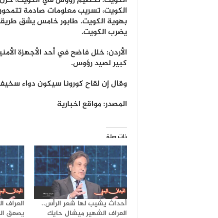
الكويت: تحطيم رؤوس في الكويت، حزن
الكويت، تسريب معلومات صادمة تتمحور
بهوية الكويت. طابور خامس يشق طريقه ل
يضرب الكويت.
الأردن: خلل فاضح في أحد الأجهزة الأمن
كبير لصيد رؤوس.
وقال إن لقاح كورونا سيكون دواء سخيفا
المصدر: مواقع اخبارية
ذات صلة
أحداث يشيب لها شعر الرأس..
العراف ا
العراف الشهير ميشال حايك
يصعق الج