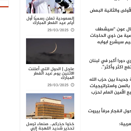
أولى والثانية البعض
السعودية تعلن رسميًا أول
أيام عيد الفطر المبارك
يشال عون “سيشطف
29/03/2025
صية من ذوي الحاجات
يم سيشرع ابوابه
ي دورا أكبر في لبنان
ع اكثر وأكثر”.
عاجل | الدول التي أعلنت
الاثنين يوم عيد الفطر
المبارك
جديدة بين حزب الله
29/03/2025
 بالسن واستراتيجيات
الأمين العام لحزب
ل انفجار مرفأ بيروت
ربية:
خذوا حذركم.. صنعاء ترسل
تحذير شديد اللهجة إلى