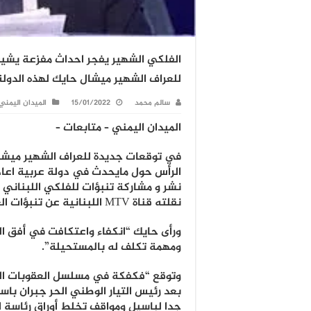
الفلكي الشهير يفجر احداث مفزعة يشيب
للعراف الشهير ميشال حايك لهذه الدولة
سالم محمد
15/01/2022
الميدان اليمني
الميدان اليمني – متابعات –
في توقعات جديدة للعراف الشهير ميشا
الرأس حول مايحدث في دولة عربية اعاد 
نشر و مشاركة تنبؤات للفلكي اللبناني
نقلته قناة MTV اللبنانية عن تنبؤات العام 2021.
ورأى حايك “انكفاء واعتكافت في أفق ال
ومهمة تكلف له بالمستحيلة”.
وتوقع “فكفكة في مسلسل العقوبات ال
بعد رئيس التيار الوطني الحر جبران باس
جدا لباسيل ومواقف تخلط أوراق رئاسة ا