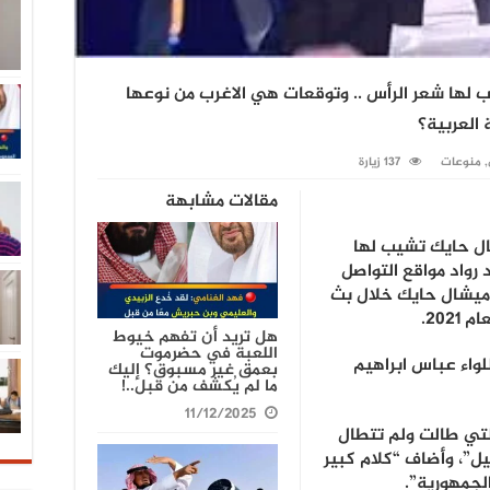
 لها شعر الرأس .. وتوقعات هي الاغرب من نوعها
 العربية؟
,
منوعات
137 زيارة
مقالات مشابهة
ل حايك تشيب لها
رواد مواقع التواصل
 ميشال حايك خلال بث
هل تريد أن تفهم خيوط
اللعبة في حضرموت
لواء عباس ابراهيم
بعمق غير مسبوق؟ إليك
ما لم يُكشف من قبل..!
11/12/2025
تي طالت ولم تتطال
يل”، وأضاف “كلام كبير
لجمهورية”.