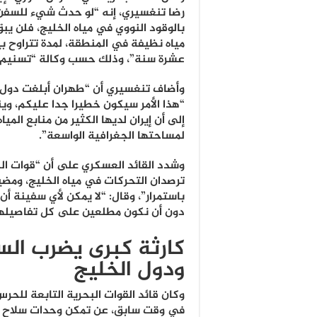
رضا تنغسيري، إنه “لو حدث شيء للسفن ا
بالوقود النووي في مياه الخليج، فلن يب
مياه نظيفة في المنطقة، لمدة تتراوح ب
عشرة سنة”، وذلك حسب وكالة “تسنيم” ا
وأضاف تنغسيري أن “طهران أبلغت دول ال
“هذا الأمر سيكون خطيرا جدا عليكم، وين
إلى أن إيران لديها الكثير من منابع الميا
لمساحتها الجغرافية الواسعة”.
وشدد القائد العسكري على أن “قوات ال
ترصدان التحركات في مياه الخليج، ومضي
باستمرار”، وقال: “لا يمكن لأي سفينة أ
دون أن نكون مطلعين على كل تفاصيلها
كارثة كبرى يضرب ال
ودول الخليج
وكان قائد القوات البحرية التابعة للحرس
في وقت سابق، عن تمكن وحدات سلاح ال