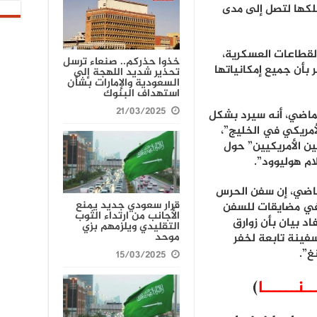
لكها لتصل إلى مدى
لقطاعات العسكرية،
خذوا حذركم.. صنعاء ترسل
 بأن جميع إمكانياتها
تحذير شديد اللهجة إلى
السعودية والإمارات بشأن
استهداف البنوك
21/03/2025
الماضي، أنه سيرد بشكل
مريكي في الخليج”،
ين الأمريكيين” حول
الماضي، إن سفن الحرس
قرار سعودي جديد يمنع
بحرية (IRGC) تسببت في مضايقات للسفن
الأجانب من ارتداء الثوب
اد بيان بأن زوارق
التقليدي ويلزمهم بزي
موحد
سفينة تابعة لخفر
غ”.
15/03/2025
ـنــــــا
)