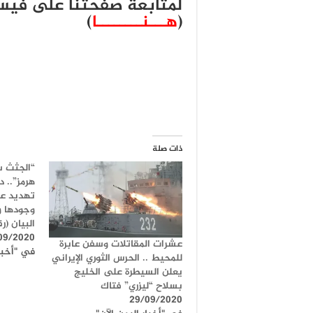
لمتابعة صفحتنا على في
(
هـــنــــــــا
)
ذات صلة
“الجثث 
هرمز”.. 
تهديد ع
وجودها و
البيان (رقم
09/2020
عشرات المقاتلات وسفن عابرة
في "أخبار
للمحيط .. الحرس الثوري الإيراني
يعلن السيطرة على الخليج
بسلاح “ليزري” فتاك
29/09/2020