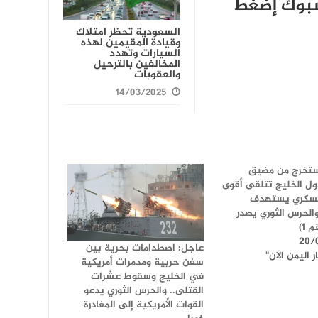
سبوك إضغط
السعودية تحظر امتلاك
وقيادة المقيمين لهذه
السيارات وتهدد
المخالفين بالترحيل
والعقوبات
14/03/2025
ستخرج من مضيق
دول الخليج تتلقى أقوى
سكري يستهدف
الحرس الثوري يصدر
 1)
20/
عاجل: اصطدامات بحرية بين
 اليمن الآن"
سفن حربية ومدمرات أمريكية
في الخليج وسقوط عشرات
القتلى.. والحرس الثوري يدعو
القوات الأمريكية إلى المغادرة