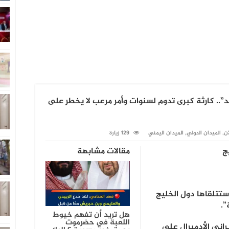
.. كارثة كبرى تدوم لسنوات وأمر مرعب لا يخطر على
آن
,
الميدان الدولي
,
الميدان اليمني
129 زيارة
ج
مقالات مشابهة
ستتلقاها دول الخليج
”.
هل تريد أن تفهم خيوط
اللعبة في حضرموت
راني الأدميرال علي