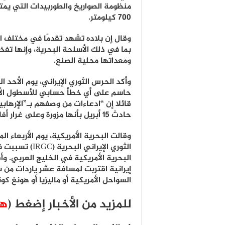
منظومة الصواريخ والطوربيدات التي يمت
700 كيلومتر.
وقال إن بلاده تشهد تقدمًا في مختلف ا
بما في ذلك الأسلحة البحرية، وإنها تفخر
ومعداتها محلية الصنع.
وأكد الحرس الثوري الإيراني، يوم الأحد 
حاسم على أي خطأ حسابي للأسطول الأ
قائلا إن “ادعاءات من وصفهم بـ”الإرهابي
حادث 15 أبريل بأنها مزورة وعلى غرار أفلام هوليوود”.
وقالت البحرية الأمريكية، يوم الأربعاء 
الثوري الإيراني ال
البحرية الأمريكية في الخليج العربي. وأف
إيرانية اقتربت لمسافة عشر ياردات من 
السواحل الأمريكية أو ماليزيا أو هونغ كون
للمزيد من الأخبار إضغط (
هـ