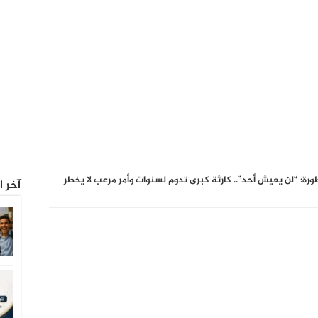
رة: “لن يعيش أحد”.. كارثة كبرى تدوم لسنوات وأمر مرعب لا يخطر
آخر ا