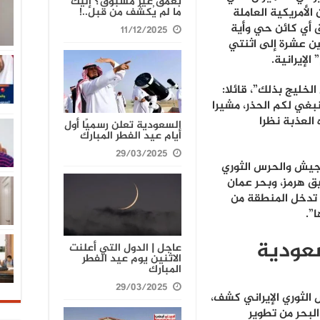
بعمق غير مسبوق؟ إليك
ما لم يُكشف من قبل..!
لأمريكية العاملة
ق أي كائن حي وأية
11/12/2025
ين عشرة إلى اثنتي
لإيرانية.
خليج بذلك”، قائلا:
بغي لكم الحذر، مشيرا
ه العذبة نظرا
السعودية تعلن رسميًا أول
أيام عيد الفطر المبارك
29/03/2025
جيش والحرس الثوري
ق هرمز، وبحر عمان
ن تدخل المنطقة من
”.
سعودية
عاجل | الدول التي أعلنت
الاثنين يوم عيد الفطر
المبارك
29/03/2025
 الثوري الإيراني كشف،
بحر من تطوير