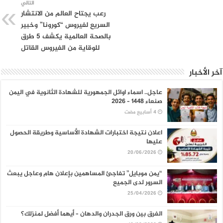
التالي
رعب يجتاح العالم من الانتشار
السريع لفيروس “كورونا” وخبير
بالصحة العالمية يكشف 5 طرق
للوقاية من الفيروس القاتل
آخر الأخبار
عاجل.. اسماء اوائل الجمهورية للشهادة الثانوية في اليمن
صنعاء 1448 – 2026
اعلان نتيجة اختبارات الشهادة الأساسية وطريقة الحصول
عليها
20/06/2026
“يمن موبايل” تفاجئ المساهمين بإعلان هام وعاجل يبعث
السرور لدى الجميع
25/04/2026
الفرق بين ورق الجدران والدهان – أيهما أفضل لمنزلك؟