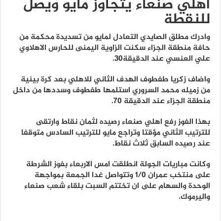
اهلي صنعاء يتجاوز مايو ويصل
للنقطة
وادرك مطلق الصايدي التعادل لمايو من تسديدة محكمة من
حافة منطقة الجزاء سكنت الزاوية اليمنى للحارس الاهلاوي
علي العنسي عند الدقيقة30.
واضاف زكريا طفطوف الهدف الثاني للاهلي بعد كرة بينية
من زميله محمد السروري استلمها طفطوف وسددها من داخل
منطقة الجزاء عند الدقيقة 70.
بهذا الفوز رفع اهلي صنعاء رصيده لثمان نقاط وارتقى
للترتيب الثاني مؤقتا وتراجع مايو للترتيب السادس متوقفا
عند رصيده السابق ثلاث نقاط.
وكانت مباريات الجولة انطلقت امس الاربعاء بفوز الشرطة
على منتخب عمران 1/0 وتتواصل غدا الجمعة بمواجهة
الوحدة والسهام على ان تختتم السبت بلقاء شعب صنعاء
واليرموك.