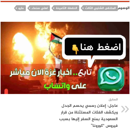
الوسوم
الملتقى الشتوي الثالث
النقطة الثامينة
اهلي صنعاء
مايو
السابق
عاجل: إعلان رسمي يحسم الجدل
ويكشف الفئات المستثناة من قرار
السعودية بمنع السفر إليها بسبب
فيروس “كورونا”