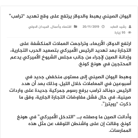
اليوان الصيني يهبط والدولار يرتفع على وقع تهديد “ترامب”
رشيد العابد
20/11/2019
اقتصاد وأعمال
,
الميدان الدولي
95 زيارة
ارتفع الدولار، الأربعاء، وتراجعت العملات المنكشفة على
التجارة بعد تهديد الرئيس الأميركي بتصعيد الحرب التجارية،
وإدانة الصين لإجراء من جانب مجلس الشيوخ الأميركي يدعم
المحتجين في هونغ كونغ.
وهبط اليوان الصيني إلى مستوى منخفض جديد في
أسبوعين في المعاملات خلال الليل، وذلك بعد أن هدد
الرئيس دونالد ترامب برفع رسوم جمركية جديدة على واردات
صينية، في حال فشل مفاوضات التجارة الجارية، وفق ما
ذكرت “رويترز”.
وأدانت الصين ما وصفته بــ “التدخل الأميركي” في هونغ
كونغ، وقالت إن على واشنطن التوقف عن مثل هذه
الممارسات.