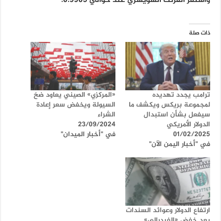
واستقر الفرنك السويسري عند حوالي 0.9905.
ذات صلة
ترامب يجدد تهديده
«المركزي» الصيني يعاود ضخ
لمجموعة بريكس ويكشف ما
السيولة ويخفض سعر إعادة
سيفعل بشأن استبدال
الشراء
الدولار الأمريكي
23/09/2024
01/02/2025
في "أخبار الميدان"
في "أخبار اليمن الآن"
ارتفاع الدولار وعوائد السندات
بعد خفض «الفيدرالي»