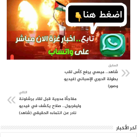
السابق
شاهد.. ميسي يرفع كأس لقب
بطولة الدوري الإسباني (فيديو
وصور)
التالي
مفاجأة مدوية قبل لقاء برشلونة
وليفربول.. صلاح يكشف في فيديو
نادر عن انتماءه الحقيقي (شاهد)
الأخبار