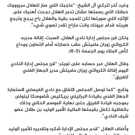
​وغرد آخر لتركي آل الشيخ: “عاجبك اللي صار للهلال مبروووك
خطتك اللي رسمتها عشان تدمر الهلال نجحت أهنيك على
الإثاره اللي سويتها لكن للمجد بقية والهلال راح يرجع وترجع
هيبته قدام عيونك وانت ماراح تقدر تسوي شيء”.
ولكن قرر مجلس إدارة نادي الهلال، السبت، إقالة مدربه
الكرواتي زوران ماميتش عقب خسارته أمام التعاون ووداع
كأس الملك يوم الجمعة (5-0).
وقال الهلال عبر حسابه على تويتر: “قرر مجلس إدارة النادي
اليوم إقالة الكرواتي زوران ماميتش مدير الجهاز الفني
للفريق”.
وتابع: “كما توصل المجلس لاتفاق مع نادي الفيصلي لاستعارة
الجهاز الفني بقيادة البرازيلي بريكليس شاموسكا ليتولى
بموجبه قيادة الفريق حتى نهاية الموسم الحالي وذلك
باتفاقية تكفل بقيمتها المالية الأمير الوليد بن طلال عضو
شرف النادي”.
​وأضاف الهلال “قدم مجلس الإدارة شكره وتقديره للأمير الوليد