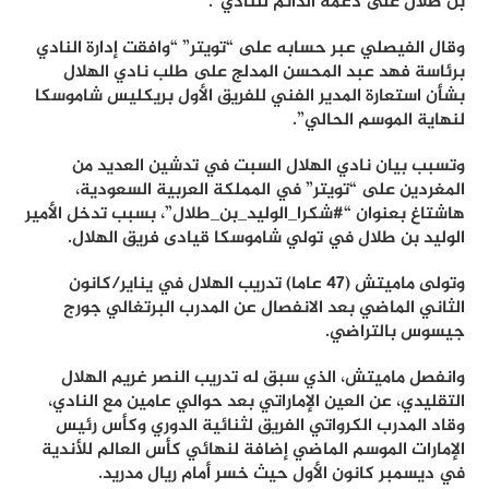
بن طلال على دعمه الدائم للنادي”.
وقال الفيصلي عبر حسابه على “تويتر” “وافقت إدارة النادي
برئاسة فهد عبد المحسن المدلج على طلب نادي الهلال
بشأن استعارة المدير الفني للفريق الأول بريكليس شاموسكا
لنهاية الموسم الحالي”.
​وتسبب بيان نادي الهلال السبت في تدشين العديد من
المغردين على “تويتر” في المملكة العربية السعودية،
هاشتاغ بعنوان “#شكرا_الوليد_بن_طلال”، بسبب تدخل الأمير
الوليد بن طلال في تولي شاموسكا قيادى فريق الهلال.
وتولى ماميتش (47 عاما) تدريب الهلال في يناير/كانون
الثاني الماضي بعد الانفصال عن المدرب البرتغالي جورج
جيسوس بالتراضي.
وانفصل ماميتش، الذي سبق له تدريب النصر غريم الهلال
التقليدي، عن العين الإماراتي بعد حوالي عامين مع النادي،
وقاد المدرب الكرواتي الفريق لثنائية الدوري وكأس رئيس
الإمارات الموسم الماضي إضافة لنهائي كأس العالم للأندية
في ديسمبر كانون الأول حيث خسر أمام ريال مدريد.