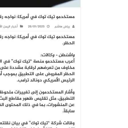
مستخدمو تيك توك في أمريكا: نواجه رقاب
رياض هاشم
26/01/2025
أخبار اليمن ال
مستخدمو تيك توك في أمريكا: نواجه رقا
الحظر
.
واشنطن – وكالات:
أعرب مستخدمو منصة “تيك توك” في الو
مخاوف من تعرضهم لرقابة مشددة على ا
الحظر المفروض على التطبيق بموجب أم
الرئيس الأمريكي دونالد ترامب.
وأشار المستخدمون إلى تغييرات ملحوظ
التطبيق، مثل تقليص ظهور مقاطع البث ال
عن المنشورات، بما في ذلك المحتوى الذ
سابقاً.
وقالت شركة “تيك توك” في بيان نقلته