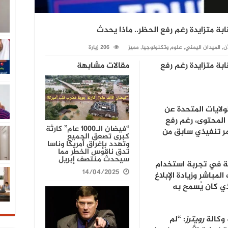
ة متزايدة رغم رفع الحظر.. ماذا يحدث
آن
,
الميدان اليمني
,
علوم وتكنولوجيا
,
مميز
206 زيارة
بة متزايدة رغم رفع
مقالات مشابهة
لايات المتحدة عن
لمحتوى، رغم رفع
“فيضان الـ1000 عام” كارثة
ر تنفيذي سابق من
كبرى تصعق الجميع
وتهدد بإغراق أمريكا وناسا
تدق ناقوس الخطر مما
سيحدث منتصف إبريل
ة في تجربة استخدام
14/04/2025
مباشر وزيادة الإبلاغ
ي كان يُسمح به
 وكالة
رويترز
: “لم