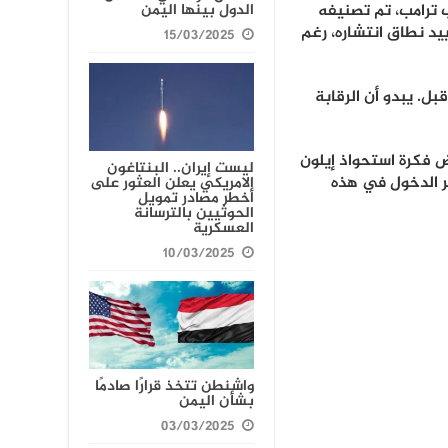
 ترامب، تم تصنيفه
الدول بينها اليمن
د نطاق انتشاره، رغم
15/03/2025
بل. يبدو أن الرقابة
ض فكرة استحواذ إيلون
ليست إيران.. البنتاغون
ير الدخول في هذه
الامريكي يعلن العثور على
أخطر مصادر تمويل
الحوثيين بالترسانة
العسكرية
10/03/2025
واشنطن تتخذ قرارًا صادمًا
بشأن اليمن
03/03/2025