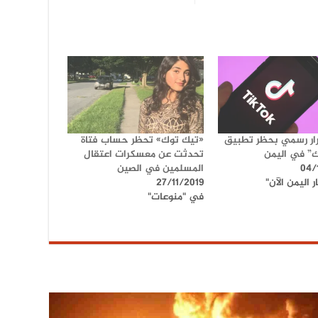
ار رسمي بحظر تطبيق
«تيك توك» تحظر حساب فتاة
” في اليمن
تحدثت عن معسكرات اعتقال
04/
المسلمين في الصين
 اليمن الآن"
27/11/2019
في "منوعات"