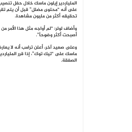
الملياردير إيلون ماسك خلال حفل تنصيب
على أنه “محتوى مضلل” قبل أن يتم تقيي
تحقيقه أكثر من مليون مشاهدة.
وأضاف لولر: “لم أواجه مثل هذا الأمر من ق
أصبحت أكثر وضوحاً”.
وعلى صعيد آخر، أعلن ترامب أنه لا يعار
ماسك على “تيك توك”، إذا قرر المليارد
الصفقة.