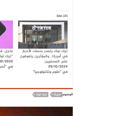
ذات صلة
تيك توك يتصدر منصات الأخبار
عاجل: قر
في أمريكا.. والمؤثرين يتفوقون
“تيك توك
على الصحفيين
10/2020
09/10/2024
في "أخبار
في "علوم وتكنولوجيا"
الوسوم
امريكا
تيك توك