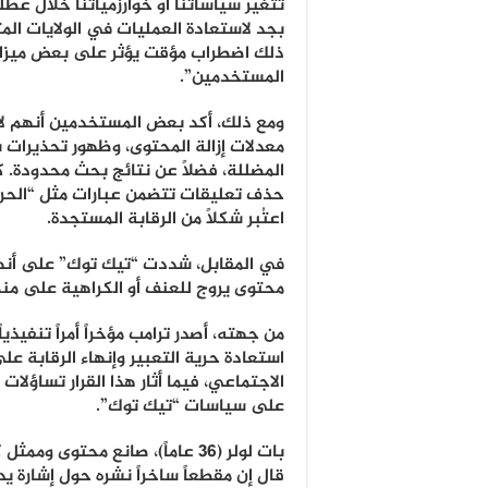
تتغير سياساتنا أو خوارزمياتنا خلال عطل
بجد لاستعادة العمليات في الولايات الم
ذلك اضطراب مؤقت يؤثر على بعض ميزا
المستخدمين”.
ومع ذلك، أكد بعض المستخدمين أنهم لاح
معدلات إزالة المحتوى، وظهور تحذيرات 
المضللة، فضلاً عن نتائج بحث محدودة. ك
حذف تعليقات تتضمن عبارات مثل “الحري
اعتُبر شكلاً من الرقابة المستجدة.
في المقابل، شددت “تيك توك” على أنها
محتوى يروج للعنف أو الكراهية على من
من جهته، أصدر ترامب مؤخراً أمراً تنفيذي
استعادة حرية التعبير وإنهاء الرقابة ع
الاجتماعي، فيما أثار هذا القرار تساؤلات
على سياسات “تيك توك”.
بات لولر (36 عاماً)، صانع محتوى
قال إن مقطعاً ساخراً نشره حول إشارة يد