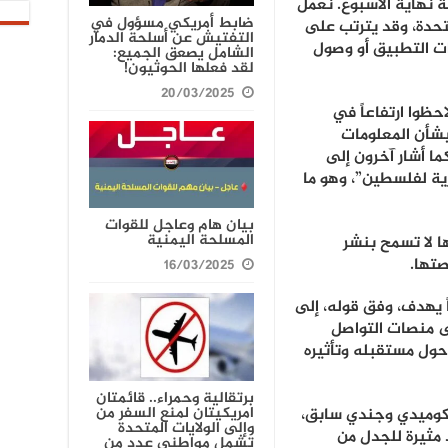
ة نهاية الأسبوع. نعمل
ضابط أمريكي مسؤول في
تحدة، وقد يترتب على
التفتيش عن أسلحة الدمار
ت التطبيق أو وصول
الشامل يصعق الجميع:
لقد فعلها الحوثيون!
20/03/2025
ظوا ارتفاعاً في
بشأن المعلومات
ما أشار آخرون إلى
ة لفلسطين”، وهو ما
بيان هام وعاجل للقوات
المسلحة اليمنية
 لا تسمح بنشر
صتها.
16/03/2025
اً يهدف، وفق قوله، إلى
لى منصات التواصل
 حول مستقبله وتأثيره
برتقالية وحمراء.. قائمتان
امريكيتان لمنع السفر من
 وممثل كوميدي وجندي سابق،
وإلى الولايات المتحدة
 مثيرة للجدل من
تشمل مواطني عدد من